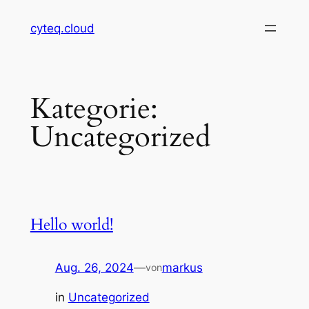
Zum
cyteq.cloud
Inhalt
springen
Kategorie:
Uncategorized
Hello world!
Aug. 26, 2024
—
markus
von
in
Uncategorized